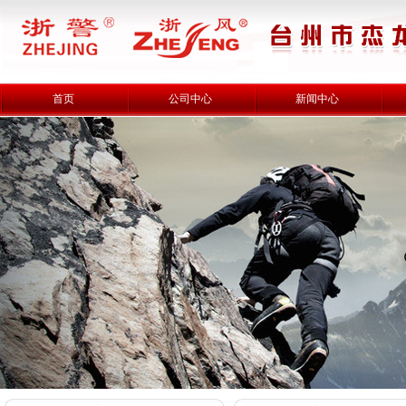
首页
公司中心
新闻中心