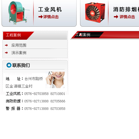
工程案例
工程案例
应用范围
演示案例