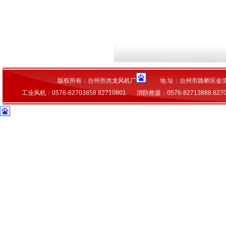
版权所有：台州市杰龙风机厂
地 址：台州市路桥区金
工业风机：0576-82703858 82710801 消防救援：0576-82713888 827