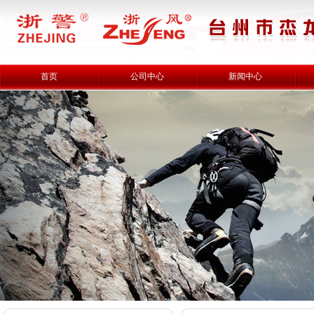
首页
公司中心
新闻中心