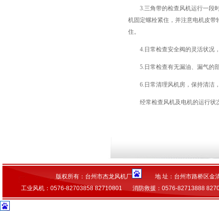
3.三角带的检查风机运行一段时
机固定螺栓紧住，并注意电机皮带
住。
4.日常检查安全阀的灵活状况，
5.日常检查有无漏油、漏气的部
6.日常清理风机房，保持清洁
经常检查风机及电机的运行状况
版权所有：台州市杰龙风机厂
地 址：台州市路桥区金
工业风机：0576-82703858 82710801 消防救援：0576-82713888 827